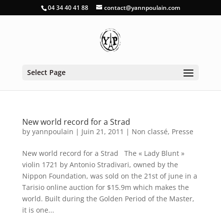
04 34 40 41 88
contact@yannpoulain.com
Select Page
New world record for a Strad
by
yannpoulain
|
Juin 21, 2011
|
Non classé
,
Presse
New world record for a Strad The « Lady Blunt »
violin 1721 by Antonio Stradivari, owned by the
Nippon Foundation, was sold on the 21st of june in a
Tarisio online auction for $15.9m which makes the
world. Built during the Golden Period of the Master,
it is one...