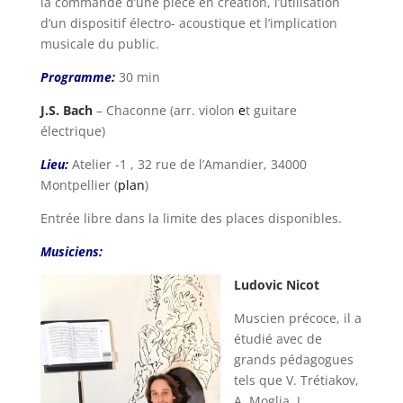
la commande d’une pièce en création, l’utilisation
d’un dispositif électro- acoustique et l’implication
musicale du public.
Programme:
30 min
J.S. Bach
– Chaconne (arr. violon
e
t guitare
électrique)
Lieu:
Atelier -1 , 32 rue de l’Amandier, 34000
Montpellier (
plan
)
Entrée libre dans la limite des places disponibles.
Musiciens:
Ludovic Nicot
Muscien précoce, il a
étudié avec de
grands pédagogues
tels que V. Trétiakov,
A. Moglia, J.