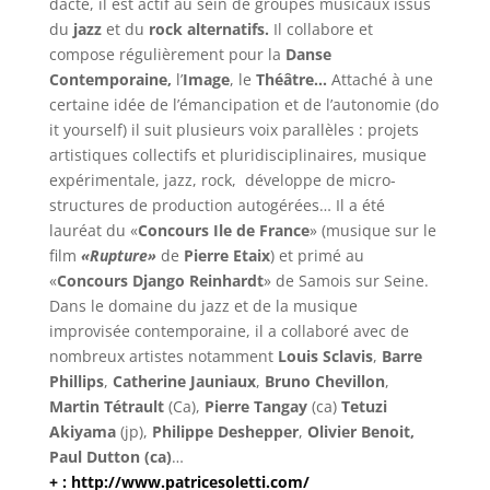
dacte, il est actif au sein de groupes musicaux issus
du
jazz
et du
rock alternatifs.
Il collabore et
compose régulièrement pour la
Danse
Contemporaine,
l’
Image
, le
Théâtre…
Attaché à une
certaine idée de l’émancipation et de l’autonomie (do
it yourself) il suit plusieurs voix parallèles : projets
artistiques collectifs et pluridisciplinaires, musique
expérimentale, jazz, rock, développe de micro-
structures de production autogérées… Il a été
lauréat du «
Concours Ile de France
» (musique sur le
film
«Rupture»
de
Pierre Etaix
) et primé au
«
Concours Django Reinhardt
» de Samois sur Seine.
Dans le domaine du jazz et de la musique
improvisée contemporaine, il a collaboré avec de
nombreux artistes notamment
Louis Sclavis
,
Barre
Phillips
,
Catherine Jauniaux
,
Bruno Chevillon
,
Martin Tétrault
(Ca),
Pierre Tangay
(ca)
Tetuzi
Akiyama
(jp),
Philippe Deshepper
,
Olivier Benoit,
Paul Dutton (ca)
…
+ : http://www.patricesoletti.com/