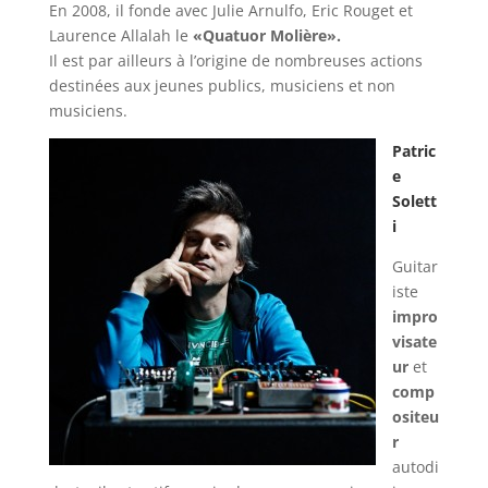
En 2008, il fonde avec Julie Arnulfo, Eric Rouget et
Laurence Allalah le
«Quatuor Molière».
Il est par ailleurs à l’origine de nombreuses actions
destinées aux jeunes publics, musiciens et non
musiciens.
Patric
e
Solett
i
Guitar
iste
impro
visate
ur
et
comp
ositeu
r
autodi