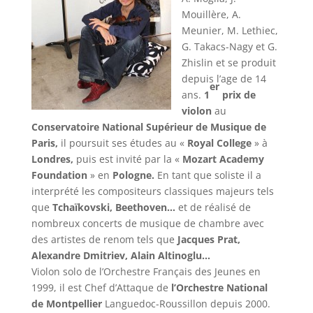
Mouillère, A.
Meunier, M. Lethiec,
G. Takacs-Nagy et G.
Zhislin et se produit
depuis l’age de 14
er
ans.
1
prix de
violon
au
Conservatoire National Supérieur de Musique de
Paris,
il poursuit ses études au «
Royal College
» à
Londres,
puis est invité par la «
Mozart Academy
Foundation
» en
Pologne.
En tant que soliste il a
interprété les compositeurs classiques majeurs tels
que
Tchaïkovski, Beethoven…
et de réalisé de
nombreux concerts de musique de chambre avec
des artistes de renom tels que
Jacques Prat,
Alexandre Dmitriev, Alain Altinoglu…
Violon solo de l’Orchestre Français des Jeunes en
1999, il est Chef d’Attaque de
l’Orchestre National
de Montpellier
Languedoc-Roussillon depuis 2000.