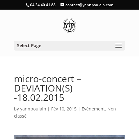
04 34 40 41 88
contact@yannpoulain.com
Select Page
micro-concert –
DEVIATION(S)
-18.02.2015
by
yannpoulain
|
Fév 10, 2015
|
Evènement
,
Non
classé