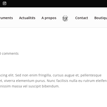
truments
Actualités
A propos
Contact
Boutiq
0 comments
cing elit. Sed non enim fringilla, cursus augue et, pellentesque
et, viverra elementum purus. Nunc facilisis nulla eu rutrum eleifen
ignissim massa vel suscipit bibendum.