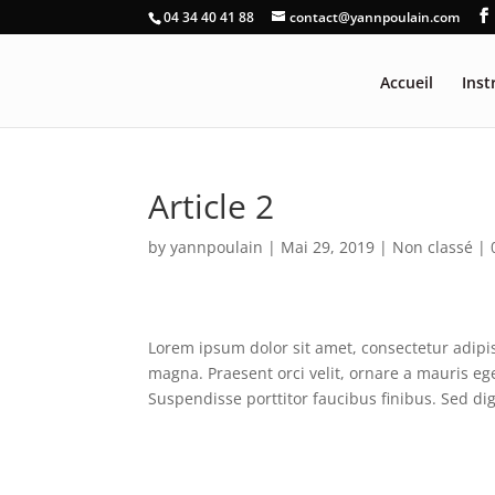
04 34 40 41 88
contact@yannpoulain.com
Accueil
Ins
Article 2
by
yannpoulain
|
Mai 29, 2019
|
Non classé
|
Lorem ipsum dolor sit amet, consectetur adipis
magna. Praesent orci velit, ornare a mauris eg
Suspendisse porttitor faucibus finibus. Sed d